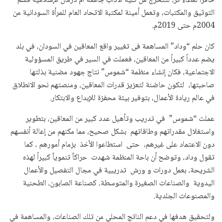
حافزاً لعطاء ثر، لتتخرج من كلية الآداب جامعة أم درمان الإسلامية قسم
التوثيق والمكتبات، وتعمل أمينة لمكتبة الاتحاد العام للمرأة السودانية من
2004م حتى 2019م.
كان حلم “وداد” المساهمة فى تغيير واقع المعاقين في السودان، في بلد
يضم عدداً كبيراً من المعاقين، فعملت في السير في طريق المسؤولية
الاجتماعية، فكان إنشاء منظمة “شموس” نتاج جهود مضنية بذلتها
صاحبتها، لتكون حاضنة لتعزيز قدرات المعاقين، ومنصتهم نحو الانطلاق
في عالم ريادة الأعمال، بتوفير بيئة محفزة للإبداع والابتكار.
عملت “شموس” في تدريب وتأهيل عدد كبير من المعاقين، بتطوير
واستغلال مقدراتهم وطاقاتهم بشكل صحيح، مما مكنهم من إعالة أنفسهم
دون الاعتماد على غيرهم، حتى استطاعوا الأخذ بزمام أمورهم ، كما
تقول وداد، وتوضح أن باحة المنظمة شهدت حراكاً تنموياً كبيراً لهذه
الشريحة، بعمل دورات و ورش تدريبية في مجال التفصيل والأعمال
اليدوية والصناعات الصغيرة والمتوسطة، كصناعة الصابون، الطحنية
والمصنوعات الجلدية.
ولتحقيق هدفها في دعم الناتج المحلي من تلك الصناعات، والمساهمة في