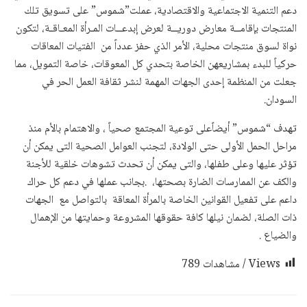
دعم التنمية الاجتماعية والاقتصادية، عملت”شموس” على تسويق تلك
المنتجات بإقامــة معارض دوريــة لعرض إبدعــات المـرأة المعـاقـة، لتكون
نواة لسوق منتجات محلية، الأمر الذي حفز عدداً من الفتيات المعاقات
حركياً للبدء بمشاريعهن الخاصة بتحدي كل المعوقات، خاصة التمويل، مما
جعلت من المنظمة إحدى الجهات المهمة لنشر ثقافة العمل الحر في
السودان.
تهدف “شموس” أيضاًعلى توعية المجتمع صحياً ، والاهتمام بالأم منذ
مراحل الحمل الأولى حتى الولادة، لتجنب العوامل الصحية التى يمكن أن
تؤثر عليها وعلى طفلها، والتى يمكن أن تحدث تشوهات خلقية للأجنة
والكف عن الممارسات الضارة بصحتها، .بجانب عملها في دعم كل حراك
داعم على تفعيل القوانين الخاصة بالمرأة المعاقة بالتواصل مع الجهات
ذات الصلة، لضمان نيلها كافة حقوقها المشروعة وحمايتها من الإهمال
والضياع .
Views / مشاهدات
789