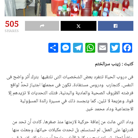
505
SHARES
S
M
T
W
E
T
F
h
es
el
h
m
w
a
a
se
e
at
ai
it
c
كتبت : زينب سرالختم
r
n
g
s
l
te
e
فى دروب الحياة تتفرد بعض الشخصيات التى نلتقيها بترك أثر واضح فى
e
g
ra
A
r
b
النفس، كتجارب ودروس مستفادة، تكون فى مجملها اجتياز تحدٍّ لواقع
e
m
p
o
فرضته الظروف الصحية والمادية والبدنية، فتلك التحديات لا تزيدهم إلا
قوة، وعزيمة لا تلين، كما يتجسد ذلك في مسيرة رائدة المسؤولية
r
p
o
الاجتماعية وداد محمد خير.
k
وداد التي عانت من إعاقة حركية لازمتها منذ صغرها، كادت أن تحد من
قدرتها على العمل، لم تستسلم، بل تحدت مكبلات حياتها، وجعلت منها