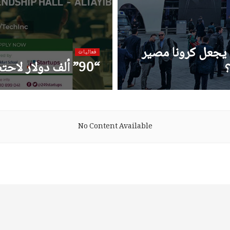
ل يجعل كرونا مصير
فعاليات
“90” ألف دولار لاحتضان الأعمال التقنية بالسودان
No Content Available