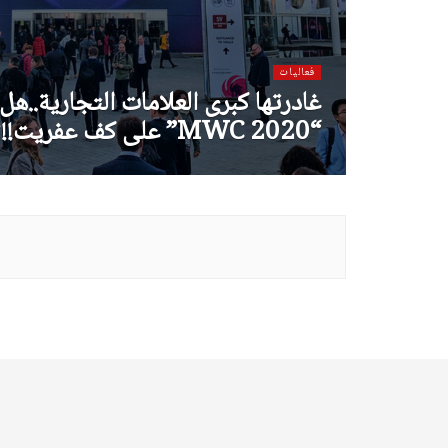
فعاليات
غادرتها كبرى العلامات التجارية..ه
“MWC 2020” على كف عفريت!!؟