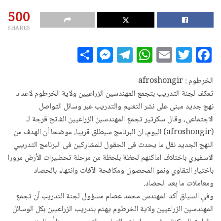
500
SHARES
S
M
T
W
E
T
F
h
es
el
h
m
w
a
a
se
e
at
ai
it
c
الخرطوم : afroshongir
تعكف لجنة التدريب بتجمع المهندسين الزراعيين ولاية الخرطوم لاعداد
r
n
g
s
l
te
e
نهج جديد مبنى على نشر التعليم والتدريب عبر وسائل التواصل
e
g
ra
A
r
b
الاجتماعى، وقال سكرتير تجمع المهندسين الزراعيين الفاتح قرجة لـ
e
m
p
o
(afroshongir) اليوم، ان البرنامج سيطلق قريبا، موضحا أن الهدف من
r
p
o
النهج الجديد نقل ما يحدث فى الحقول للمشاركين فى البرنامج التدريبي
الاسفيري باختلاف اماكنهم لحظة بلحظة من مرحلة تحضيرات الأرض مرورا
k
باختيار التقاوي ونمو المحصول ومكافحة الآفات وانتهاء بالحصاد
ومعاملات ما بعد الحصاد.
وفي السياق أكد المهندس محمد عصام مسؤول لجنة التدريب أن تجمع
المهندسين الزراعيين ولاية الخرطوم يهتم بتدريب الزراعيين بكل الوسائل