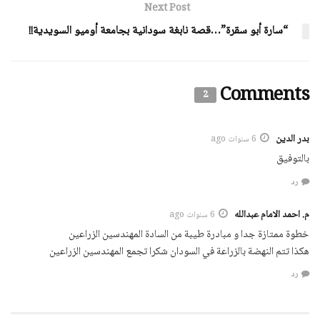
Next Post
“سارة أبو سقرة”…قصة نابغة سودانية بجامعة أوميو السويدية!!
Comments
2
بدر الدين
6 سنوات ago
بالتوفيق
رد
م. احمد الامام عبدالله
6 سنوات ago
خطوة ممتازة جدا و مبادرة طيبة من السادة المهندسين الزراعين
هكذا تتم النهضة بالزراعة في السودان شكرا تجمع المهندسين الزراعين
رد