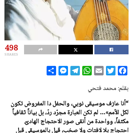
498
SHARES
S
M
T
W
E
T
F
h
es
el
h
m
w
a
a
se
e
at
ai
it
c
بقلم: محمد فتحي
r
n
g
s
l
te
e
“
أنا عازف موسيقى نوبي، والحفل دا المفروض تكون
e
g
ra
A
r
b
لكل الأمم»… لم تكن العبارة مجرّد ردّ، بل بياناً ثقافياً
e
m
p
o
مكثفاً، وواحدة من أنقى صور الاحتجاج الهادئ.
r
p
o
احتجاج بلا لافتات ولا صخب، قيل بالموسيقى قبل