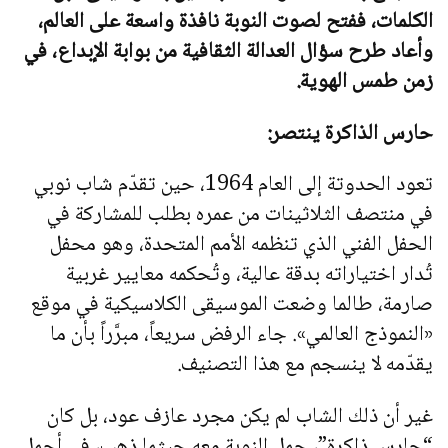
k
الكلمات، ففتح لصوت النوبة نافذة واسعة على العالم،
وأعاد طرح سؤال العدالة الثقافية من بوابة الإبداع
، في
زمن طمس الهوية.
حارس الذاكرة ينتصر:
تعود الحدوتة إلى العام 1964، حين تقدّم شاب نوبي
في منتصف الثلاثينات من عمره بطلب للمشاركة في
الحفل الفني الذي تنظمه الأمم المتحدة، وهو محفل
تُدار اختياراته بدقة عالية، وتُحكمه معايير غربية
صارمة، طالما وضعت الموسيقى الكلاسيكية في موقع
«النموذج العالمي». جاء الرفض سريعاً، مبرَّراً بأن ما
يقدّمه لا ينسجم مع هذا التصنيف.
غير أن ذلك الشاب لم يكن مجرد عازف عود، بل كان
“حارس ذاكرة”، حمل النوبة معه حيثما ذهب، في أجمل