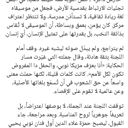
تجليات الارتباط بقدسية الأرض، فجعل من موسيقاه
لغة ريادة ثقافية، لا تستأذن مدرسة، ولا تنتظر اعتراف
مركز. كان يؤمن، بعمق وبساطة، أن الموسيقى لا تُقاس
بذائقة النخب، بل بقدرتها على تمثيل الإنسان، أيّ إنسان.
لم يتراجع، ولم يبدّل صوته ليشبه غيره. وقف أمام
اللجنة بثقة هادئة، وقال جملته التي غيّرت مسار
الحكاية: «أنا بعزف مزيكا نوبي، والحفل دا المفروض
تكون لكل الأمم». كانت كلمات قليلة، لكنها حملت معنى
واسعاً عن حق الشعوب في أن تُسمَع بلغاتها الأصلية،
وعن عالمية لا تقوم على الإقصاء.
توقفت اللجنة عند الجملة، لا بوصفها اعتراضاً، بل
تعريفاً جوهرياً لروح المناسبة. وبعد مراجعة، جاء
القبول، ليصبح حمزة علاء الدين أول فنان نوبي يحيي