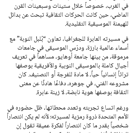
في الغرب، خصوصاً خلال ستينات وسبعينات القرن
الماضي، حين كانت الحركات الثقافية تبحث عن بدائل
للهيمنة الموسيقية التقليدية.
في مسيرته العابرة للجغرافيا، تعاون “بُلبل النوبة” مع
أسماء عالمية بارزة، ودرّس الموسيقى في جامعات
مرموقة، من بينها جامعة أوهايو، مساهماً في تعريف
أجيال كاملة بالموسيقى النوبية والأفريقية بوصفها
تراثاً إنسانياً حياً، لا مادة للفرجة أو التصنيف. كان
مشروعه الفني، في جوهره، دفاعًا هادئًا عن معنى
الثقافة بوصفها هوية نابضة، لا زينة عابرة.
ورغم اتساع تجربته وتعدد محطاتها، ظل حضوره في
الأمم المتحدة ذروة رمزية لمسيرته؛ لأنه لم يكن انتصاراً
شخصياً بقدر ما كان انتصاراً لفكرة عميقة تقول إن