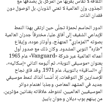
الثقافة لا تُقاس بقربها من المركز، بل بصدقها مع
الجذور، وإن العالمية لا تعني الذوبان، بل الوصول دون
فقدان الذات.
الدور الحاسم لحمزة تجلّى حين ارتقى بهذا النمط
الإبداعي الشفيف إلى آفاق عليا، مخترقاً جدران العالمية
بصوته “المزماري” المتهدّج، وأوتار عوده، وإيقاع
“طاره” النوبي المشدود. وكان ذلك مع صدور أول
أعماله العالمية عبر شركة «Vanguard» عام 1965
بعنوان «موسيقى النوبة»، ثم ألبومه الثاني «إسكاليه»،
أي «الساقية» بالنوبية، عام 1971. وقد فاق نجاح
الإصدارين كل التوقعات، إذ أسّسا آنذاك لنمط موسيقي
جديد في المشهد المعاصر، وجذبا اهتمام دوائر
الموسيقيين العالميين، لتتوطد علاقاته بفنانين مؤثرين،
من بينهم بوب ديلان وجوان باييز.