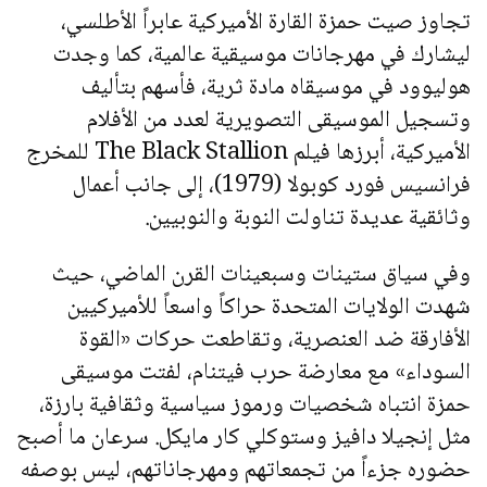
تجاوز صيت حمزة القارة الأميركية عابراً الأطلسي،
ليشارك في مهرجانات موسيقية عالمية، كما وجدت
هوليوود في موسيقاه مادة ثرية، فأسهم بتأليف
وتسجيل الموسيقى التصويرية لعدد من الأفلام
الأميركية، أبرزها فيلم The Black Stallion للمخرج
فرانسيس فورد كوبولا (1979)، إلى جانب أعمال
وثائقية عديدة تناولت النوبة والنوبيين.
وفي سياق ستينات وسبعينات القرن الماضي، حيث
شهدت الولايات المتحدة حراكاً واسعاً للأميركيين
الأفارقة ضد العنصرية، وتقاطعت حركات «القوة
السوداء» مع معارضة حرب فيتنام، لفتت موسيقى
حمزة انتباه شخصيات ورموز سياسية وثقافية بارزة،
مثل إنجيلا دافيز وستوكلي كار مايكل. سرعان ما أصبح
حضوره جزءاً من تجمعاتهم ومهرجاناتهم، ليس بوصفه