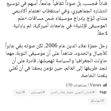
فناناً فحسب، بل صوتاً ثقافياً جامعاً، أسهم في توسيع
انتشاره الجماهيري، وفي استقطاب اهتمام أكاديمي
متنامٍ، تُوّج بإدراج موسيقاه ضمن مساقات «علم
الموسيقى الإثنية» في جامعات أميركية، ثم يابانية
لاحقاً.
رحل حمزة علاء الدين عام 2006، لكن صوته بقي عابراً
للأجيال والحدود، شاهداً على أن موسيقى النوبة، مهما
حاولت الجغرافيا والسياسة تهميشها، قادرة على أن
تجد طريقها إلى العالم، حين نؤمن بحقنا في أن نُغنّي
بلغتنا الخاصة.
Views / مشاهدات
170
Tags:
#الفنان_النوبي_حمزة_علاء_الدين
#الموسيقى
#النوبة
#اليونسكو