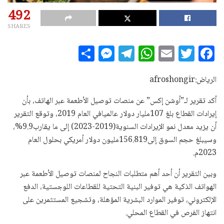
492
SHARES
S
M
T
W
E
T
F
h
es
el
h
m
w
a
a
se
e
at
ai
it
c
الرياض:afroshongir
r
n
g
s
l
te
e
أكد تقرير لـ”أوشن إكس” عن منصات توصيل الأطعمة عبر الهاتف، بأن
e
g
ra
A
r
b
إيرادات القطاع بلغ 107مليار دولار عالميافي العام 2019، وتوقع التقرير
e
m
p
o
أن يزيد معدل نمو الإيرادات السنوية(2019-2023) إلى ما يقارب9.9%،
وسيبلغ حجم السوق إلى156.819مليون دولار أمريكي بحلول العام
r
p
o
2023م.
k
وبين التقرير أن أحد أهم متطلبات النجاح لمنصات توصيل الأطعمة عبر
الهواتف الذكية هي توفير البنية التحتية للقطاعات اللوجستية، الدفع
الإلكتروني، توفير الموارد البشرية المؤهلة، وتشجيع المستثمرين على
انتهاز الفرص في القطاع المحلي.