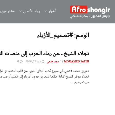
أخبار
رواد الأعمال
مخترعين و
الوسم:
#تصميم_الأزياء
نجلاء الشيخ…من رماد الحرب إلى منصات الأن
MOHAMED FATHI محمد فتحي
BY
مايو 22, 2026
0
تقرير: محمد فتحي في سيرةٍ تُشبه انبثاق الضوء من قلب العتمة، تواصل
نجلاء عوض الشيخ كتابة حكاية تتجاوز حدود الأزياء إلى فضاءٍ أرحب من 
حيث يصبح ...