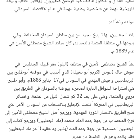
سعيد القدال والدكتور عاطف عبد الرحمن صغيرون.. ويعتبر الكتاب وثيقة
تاريخية مهمة عن شخصية وطنية مهمة في عالم الاقتصاد السوداني.
مولده ونشأته:
بلاد الجعليين، لها تاريخ مجيد من بين مناطق السودان المختلفة، وفي
ربوعها في منطقة المتمة بالتحديد، كان ميلاد الشيخ مصطفى الأمين في
عام 1889 م.
نشأ الشيخ مصطفى الأمين في منطقة (البلو) مقر قبيلة الجعليين، في
حوش خاله (عوض الكريم أبو نخيلة) الذي أصيب في موقعة أبوطليح بين
البريطانيين وجيش المهدي في السودان في17 يناير 1885م. وأبو طليح
هي استراحة للقوافل العابرة لصحراء بيوضة بالسودان في الطريق بين
مروي والمتمة، وهي على بعد 32 كم شمال النيل من المتمة. وخسائر
البريطانيين في المعركة أقنعت الإنجليز بالانسحاب من السودان، الأمر الذي
فتح الطريق لانتصار الثورة المهدية. ويرجع أصل الشيخ مصطفى الأمين إلى
فرع المحمداب من جهة جده المك محمد (مك الجعليين) ويرجع كذلك إلى
الجعليين المسلمية من جهة جده المك (بشير ود عقيد) آخر مك للجعليين.
فقد والده وهو فى الثامنة من عمره.