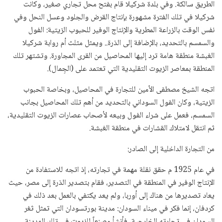
الطريق سالكة. وفي بلدة شركيلا قام بفتح محل تجاري صغير، وكانت
شركيلا في تلك الفترة مشهورة بإنتاج القرض والجلود وعسل النحل وفي
نفس الوقت بالزراعة المطرية والإنتاج الوفير للحبوب الزيتية: الفول
والسمسم بالتحديد، بالإضافة إلى الذرة.. ويمثل مثلث أم روابة شركيلا
الغبشة منطقة هامة ترد إليها المحاصيل من القرى المجاورة. وتشتهر تلك
المنطقة بمعاصر الزيوت التقليدية التي تعتمد على (الجِمال).
اتجه الشيخ مصطفى الأمين للتجارة في المحاصيل، وبخاصة الحبوب
الزيتية، وكان الفول السوداني بالتحديد من أهم تلك المحاصيل بجانب
السمسم، فعمل على شراء الفول وبيعه لأصحاب عصارات الزيوت التقليدية،
ثم انتقل لامتلاك القشارات في منطقة الغبشة.
من التجارة الداخلية إلى الصادر:
في عام 1925 م حقق نقلة مهمة في تجارته، إذ اتجه للاستفادة من
الإنتاج الوفير في المنطقة في التصدير، فقام بتصدير الذرة إلى مصر، حيث
يعاد تصديرها من هناك إلى أوربا، ولم يعد يكتفي بالعمل بعد ذلك في
كردفان، إنما فكر في ميناء السودان: مدينة بورتسودان التي تمثل ثغر
السودان في تجارته الخارجية، فأنشأ مصنعاً للزيوت في تلك المدينة