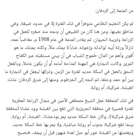
من المتمة إلى كردفان:
لم يكن التعليم النظامي متوفراً في تلك الفترة إلا في حدود ضيقة، وفي
مناطق بعينها، ومن هنا كان من الطبيعي أن يتجه منذ صغره للعمل في
الزراعة وتربية الحيوان، ثم يغادر المتمة في عام 1908 م، مغاضباً عمه،
تاركاً ورثة أبيه لوالدته وإخوته. شاباً لا يملك مالاً، ولكنه يمتلك ما هو
أقوى وأهم من المال: طموح الشباب في أن يبني مستقبله عبر الكفاح
المرير. وكانت التجارة هي المهنة المتاحة أمامه أو أن يكون عاملاً، وبالفعل
التحق بالعمل في السكة حديد لفترة من الزمن، وتركها ليعمل في التجارة ما
بين أبو حمد وحلفا، ثم اتجه إلى الخرطوم، ومنها إلى شرق كردفان: مثلث
الغبشة، شركيلا، أم روابة.
في تلك المنطقة عمل الشيخ مصطفى الأمين في مجال الزراعة المطرية
لفترة قصيرة في منطقة الحريزية التي تقع بين الغبشة وود عشانا (منطقة
شرق شركيلا).. وكان خط السكة حديد يمر بودعشانا.. الغبشة.. أم روابة..
بينما تقع شركيلا جنوب أم روابة مباشرة، ولا يمر بها خط السكة حديد،
ويفصلها عن الغبشة خور أبو حبل لعدة شهور قبل أن يجف، فتصبح