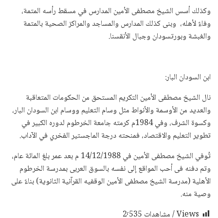
وكذلك أسس الشيخ مصطفى الأمين المدارس في مسقط رأسه المتمة،
وفاءً لأهله، وبنى كذلك المدارس والمساجد والمراكز الصحية بالمتمة
والغبشة وبورتسودان وجبال الأنقسنا.
ابن السودان البار:
نال الشيخ مصطفى الأمين التكريم المستحق من الحكومات المتعاقبة
والعديد من الأوسمة والأنواط مثل وسام التعليم ووسام ابن السودان البار،
وكسوة الشرف، وفي 1984م كرمته جامعة الخرطوم لدوره الكبير في
تطوير التعليم والاقتصاد، فمنحته درجة الماجستير الفخري في الآداب.
تُوفي الشيخ مصطفى الأمين في 14/12/1988 م بعد عمر بلغ المائة عام،
وتم دفنه فى أحب المواقع إلى نفسه بالسوق العربى بمدرسة الخرطوم
الأهلية (مدرسة الشيخ مصطفى الأمين الوقفيه القرآنية الثانوية) بناءً على
وصية منه.
Views / مشاهدات
2٬535