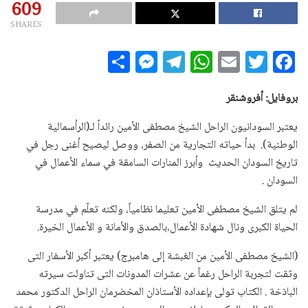
609
SHARES
S
M
T
W
E
T
F
h
es
el
h
m
w
a
a
se
e
at
ai
it
c
بروفايل: أفروشنقر
r
n
g
s
l
te
e
يعتبر السودانيون الراحل الشيخ مصطفى الأمين رائداً لـ(الرأسمالية
e
g
ra
A
r
b
الوطنية). بدأ حياته التجارية من الصفر، ووصل ليصيح أغنى رجل في
e
m
p
o
تاريخ السودان الحديث وأبرز المنارات السامقة في سماء الأعمال في
السودان .
r
p
o
k
لم يتلق الشيخ مصطفى الأمين تعليما نظامياً، ولكنه تعلّم في مدرسة
الحياة الكبرى ونال شهادة الأعمال،بالصدق والأمانة و الأعمال الخيرة.
(الشيخ مصطفى الأمين من الغبشة إلى هامبرج) يعتبر أكبر الأسفار التى
وثقت لتجربة الراحل رغماً عن عشرات المدونات التى تناولت سيرته
الباذخة . الكتاب تولى بإعداده الأستاذان المخضرمان الراحل الدكتور محمد