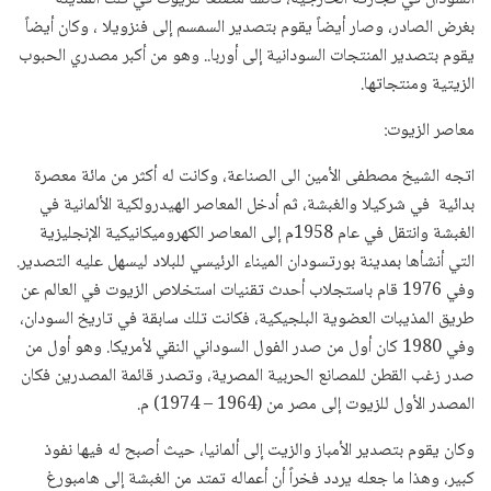
بغرض الصادر، وصار أيضاً يقوم بتصدير السمسم إلى فنزويلا ، وكان أيضاً
يقوم بتصدير المنتجات السودانية إلى أوربا.. وهو من أكبر مصدري الحبوب
الزيتية ومنتجاتها.
معاصر الزيوت:
اتجه الشيخ مصطفى الأمين الى الصناعة، وكانت له أكثر من مائة معصرة
بدائية في شركيلا والغبشة، ثم أدخل المعاصر الهيدرولكية الألمانية في
الغبشة وانتقل في عام 1958م إلى المعاصر الكهروميكانيكية الإنجليزية
التي أنشأها بمدينة بورتسودان الميناء الرئيسي للبلاد ليسهل عليه التصدير.
وفي 1976 قام باستجلاب أحدث تقنيات استخلاص الزيوت في العالم عن
طريق المذيبات العضوية البلجيكية، فكانت تلك سابقة في تاريخ السودان،
وفي 1980 كان أول من صدر الفول السوداني النقي لأمريكا. وهو أول من
صدر زغب القطن للمصانع الحربية المصرية، وتصدر قائمة المصدرين فكان
المصدر الأول للزيوت إلى مصر من (1964 – 1974) م.
وكان يقوم بتصدير الأمباز والزيت إلى ألمانيا، حيث أصبح له فيها نفوذ
كبير، وهذا ما جعله يردد فخراً أن أعماله تمتد من الغبشة إلى هامبورغ