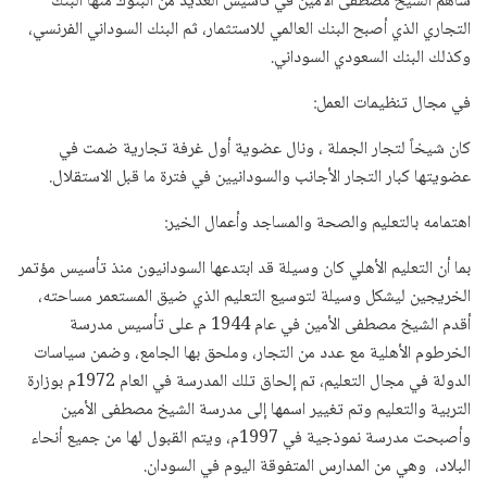
ساهم الشيخ مصطفى الأمين في تأسيس العديد من البنوك منها البنك
التجاري الذي أصبح البنك العالمي للاستثمار، ثم البنك السوداني الفرنسي،
وكذلك البنك السعودي السوداني.
في مجال تنظيمات العمل:
كان شيخاً لتجار الجملة ، ونال عضوية أول غرفة تجارية ضمت في
عضويتها كبار التجار الأجانب والسودانيين في فترة ما قبل الاستقلال.
اهتمامه بالتعليم والصحة والمساجد وأعمال الخير:
بما أن التعليم الأهلي كان وسيلة قد ابتدعها السودانيون منذ تأسيس مؤتمر
الخريجين ليشكل وسيلة لتوسيع التعليم الذي ضيق المستعمر مساحته،
أقدم الشيخ مصطفى الأمين في عام 1944 م على تأسيس مدرسة
الخرطوم الأهلية مع عدد من التجار، وملحق بها الجامع، وضمن سياسات
الدولة في مجال التعليم، تم إلحاق تلك المدرسة في العام 1972م بوزارة
التربية والتعليم وتم تغيير اسمها إلى مدرسة الشيخ مصطفى الأمين
وأصبحت مدرسة نموذجية في 1997م، ويتم القبول لها من جميع أنحاء
البلاد، وهي من المدارس المتفوقة اليوم في السودان.