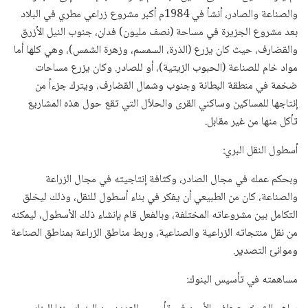
والصناعة والصادر، أنشأ في 1984م أكبر مشروع زراعي مطري في البلاد
بعد مشروع الجزيرة في مساحة (نصف مليون) فدان، جنوب النيل الأزرق
والقضارف، حيث كان يزرع (الذرة، السمسم، وزهرة الشمس)، وهي كلها أما
مواد خام للصناعة (الحبوب الزيتية)، أو للصادر. وكان يزرع مساحات
ضخمة في منطقة البطانة وجنوب وشمال القضارف، ويترك جزءاً من
إنتاجها للمساكين وساكني القرى والحلاّل التي تقع حول هذه المشاريع
تأكل منها من غير مقابل.
أسطول النقل البري:
وبحكم عمله في مجال الصادر، وكثافة إنتاجيته في مجال الزراعة
والصناعة، كان من الطبيعي أن يفكر في بناء أسطول للنقل، وذلك ليخلق
التكامل بين مشروعاته المختلفة، وبالفعل قام بإنشاء ذلك الأسطول، ليمكنه
من نقل منتجاته الزراعية والصناعية، وربط مناطق الزراعة بمناطق الصناعة
وموانئ التصدير.
مساهمته في تأسيس البنوك: