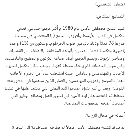
(شعاره الشخصي).
التصنيع المتكامل:
شيد الشيخ مصطفى الأمين عام 1980 م أكبر مجمع صناعي خدمي
متكامل في الشرق الأوسط وأفريقيا، مجمع (أبا المعتصم) في مساحة
قدرها 78 فداناً وذلك بالباقير جنوب الخرطوم، ويتكون من (13) وحدة
إنتاجية متكاملة تشمل الصابون بأنواعه المختلفة، بالإضافة إلى القشارات
ومعاصر الزيوت، ويضم المجمع أيضاً صناعة الكرتون والصفيح والبلاستك،
وفي مجال الخدمات قام بإنشاء محطة كهرباء ، وبناء سكن متكامل للخبراء
الأجانب والمهندسين والعاملين، حيث استجلب عدداً من الخبراء الأجانب
للعمل بالمجمع وتدريب المهندسين والعمال الذين ساهموا في المشروعات
القومية. وبعد أن كبر أبناؤه أصبحوا اليد اليمنى التي يعتمد عليها في تنفيذ
مخططاته فاعتمد على ابنه الأمين في تسيير العمل بمصانع الباقير التي
أصبحت أضخم المجموعات الصناعية.
أعماله في مجال الزراعة:
لم يترك الشيخ مصطفى الأمين مجالاً لم يطرقه، فبالإضافة إلى التجارة