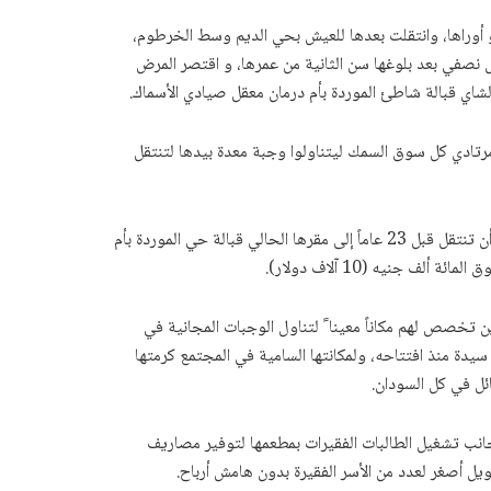
 أوراها، وانتقلت بعدها للعيش بحي الديم وسط الخرطوم،
 نصفي بعد بلوغها سن الثانية من عمرها، و اقتصر المرض
الشاي قبالة شاطئ الموردة بأم درمان معقل صيادي الأسماك.
رتادي كل سوق السمك ليتناولوا وجبة معدة بيدها لتنتقل
الثراء الذي تعيش به عوضية سمك الآن، لم يكن الطريق إليه سهلاً، فقد تم طردها لأكثر من مرة من المنازل التي تستأجرها لطهي الأسماك ،قبل أن تنتقل قبل 23 عاماً إلى مقرها الحالي قبالة حي الموردة بأم
جنيه (10 آلاف دولار).
راء الذين تخصص لهم مكاناً معينا ً لتناول الوجبات المجانية في
يدة منذ افتتاحه، ولمكانتها السامية في المجتمع كرمتها
ئل في كل السودان.
نب تشغيل الطالبات الفقيرات بمطعمها لتوفير مصاريف