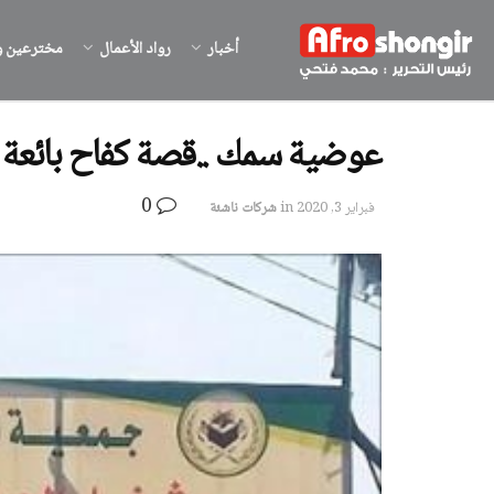
أخبار
رواد الأعمال
مخترعين و
عوضية سمك ..قصة كفاح بائعة ش
0
فبراير 3, 2020
in
شركات ناشئة