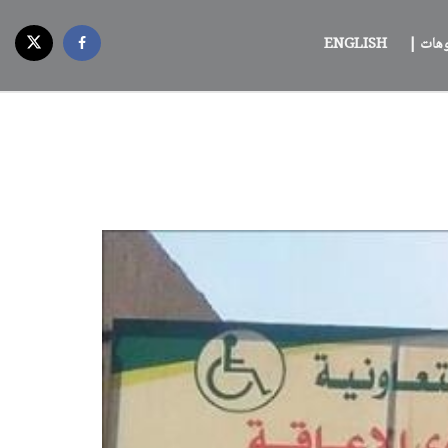
وهات |
ENGLISH