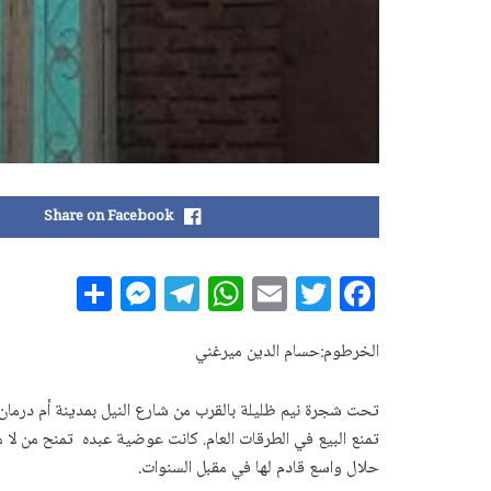
Share on Facebook
S
M
T
W
E
T
F
h
es
el
h
m
w
a
a
se
e
at
ai
it
c
الخرطوم:حسام الدين ميرغني
r
n
g
s
l
te
e
تحت شجرة نيم ظليلة بالقرب من شارع النيل بمدينة أم درمان 
e
g
ra
A
r
b
تمنع البيع في الطرقات العام. كانت عوضية عبده تمنح من لا 
e
m
p
o
حلال واسع قادم لها في مقبل السنوات.