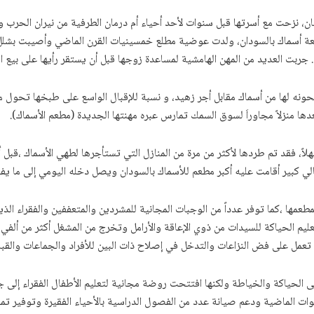
، نزحت مع أسرتها قبل سنوات لأحد أحياء أم درمان الطرفية من نيران الحرب و
بائعة أسماك بالسودان، ولدت عوضية مطلع خمسينيات القرن الماضي وأصيبت بشلل
. جربت العديد من المهن الهامشية لمساعدة زوجها قبل أن يستقر رأيها على بيع 
ونه لها من أسماك مقابل أجر زهيد، و نسبة للإقبال الواسع على طبخها تحول م
ها منزلاً مجاوراَ لسوق السمك تمارس عبره مهنتها الجديدة (مطعم الأسماك).
ر أقامت عليه أكبر مطعم للأسماك بالسودان ويصل دخله اليومي إلى ما يفوق المائة ألف 
لشباب من الجنسين بمطعمها ،كما توفر عدداً من الوجبات المجانية للمشردين والمتعففين والفق
يم الحياكة للسيدات من ذوي الإعاقة والأرامل وتخرج من المشغل أكثر من ألفي س
 تعمل على فض النزاعات والتدخل في إصلاح ذات البين للأفراد والجماعات والقبا
حياكة والخياطة ولكنها افتتحت روضة مجانية لتعليم الأطفال الفقراء إلى جا