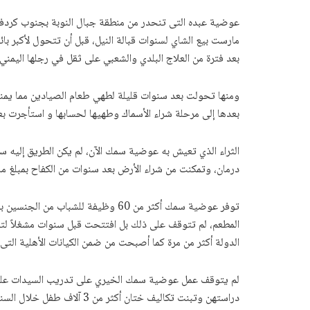
r
p
o
k
عوضية عبده التى تنحدر من منطقة جبال النوبة بجنوب كردفان
مارست بيع الشاي لسنوات قبالة النيل، قبل أن تتحول لأكبر 
بعد فترة من العلاج البلدي والشعبي على ثقل في رجلها اليمني
ومنها تحولت بعد سنوات قليلة لطهي طعام الصيادين مما يمنح
بعدها إلى مرحلة شراء الأسماك وطهيها لحسابها و استأجرت بعد
درمان، وتمكنت من شراء الأرض بعد سنوات من الكفاح بمبلغ مالي كبي
توفر عوضية سمك أكثر من 60 وظيفة ل
المطعم، لم تتوقف على ذلك بل افتتحت قبل سنوات مشغلاً لتعل
الدولة أكثر من مرة كما أصبحت من ضمن الكيانات الأهلية التى
لم يتوقف عمل عوضية سمك الخيري على تدريب السيدات على ال
دراستهن وتبنت تكاليف ختان أكثر من 3 آلاف طفل خلال السنوات الماضية ودعم صيانة عدد من الفصول الدراسية بالأحياء الفقيرة وتوفير تمويل أصغر لعدد من الأسر الفقيرة بدون هامش أرباح.