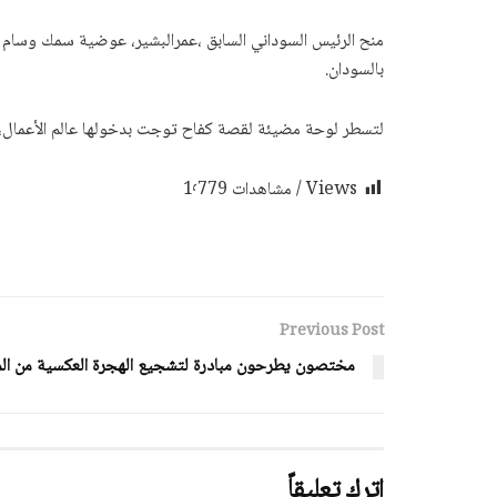
منح الرئيس السوداني السابق ،عمرالبشير، عوضية سمك وسام الام
بالسودان.
لتسطر لوحة مضيئة لقصة كفاح توجت بدخولها عالم الأعمال، لا
Views / مشاهدات
1٬779
Previous Post
مختصون يطرحون مبادرة لتشجيع الهجرة العكسية من الم
اترك تعليقاً