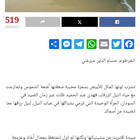
519
SHARES
S
M
T
W
E
T
F
h
es
el
h
m
w
a
a
se
e
at
ai
it
c
الخرطوم: حسام الدين ميرغني
r
n
g
s
l
te
e
e
g
ra
A
r
b
تشرب لونها المائل للأبيض بسمرة محببة سعفتها أشعة الشموس وتمازجت
e
m
p
o
مع مياه النيل الزرقاء، فهدى عبد الحميد ظلت عبر زمان الصيد في
r
p
o
السودان، المرأة الوحيدة التي ترمي بشباكها في عباب النيل، لنيل رزقها مما
k
تصيده من أسماك.
سيدة اقتربت من ستينياتها ولكنها لم تزل تحتفظ بجمال أخاذ وعزيمة