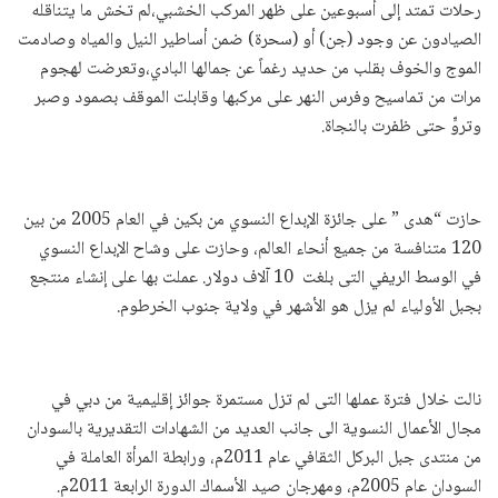
رحلات تمتد إلى أسبوعين على ظهر المركب الخشبي،لم تخش ما يتناقله
الصيادون عن وجود (جن) أو (سحرة) ضمن أساطير النيل والمياه وصادمت
الموج والخوف بقلب من حديد رغماً عن جمالها البادي،وتعرضت لهجوم
مرات من تماسيح وفرس النهر على مركبها وقابلت الموقف بصمود وصبر
وتروٍّ حتى ظفرت بالنجاة.
حازت “هدى ” على جائزة الإبداع النسوي من بكين في العام 2005 من بين
120 متنافسة من جميع أنحاء العالم، وحازت على وشاح الإبداع النسوي
في الوسط الريفي التى بلغت 10 آلاف دولار. عملت بها على إنشاء منتجع
بجبل الأولياء لم يزل هو الأشهر في ولاية جنوب الخرطوم.
نالت خلال فترة عملها التى لم تزل مستمرة جوائز إقليمية من دبي في
مجال الأعمال النسوية الى جانب العديد من الشهادات التقديرية بالسودان
من منتدى جبل البركل الثقافي عام 2011م، ورابطة المرأة العاملة في
السودان عام 2005م، ومهرجان صيد الأسماك الدورة الرابعة 2011م.