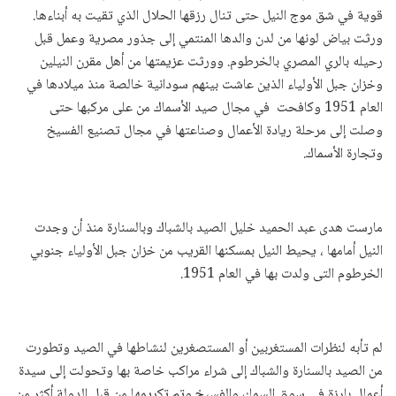
قوية في شق موج النيل حتى تنال رزقها الحلال الذي تقيت به أبناءها.
ورثت بياض لونها من لدن والدها المنتمي إلى جذور مصرية وعمل قبل
رحيله بالري المصري بالخرطوم. وورثت عزيمتها من أهل مقرن النيلين
وخزان جبل الأولياء الذين عاشت بينهم سودانية خالصة منذ ميلادها في
العام 1951 وكافحت في مجال صيد الأسماك من على مركبها حتى
وصلت إلى مرحلة ريادة الأعمال وصناعتها في مجال تصنيع الفسيخ
وتجارة الأسماك.
مارست هدى عبد الحميد خليل الصيد بالشباك وبالسنارة منذ أن وجدت
النيل أمامها ، يحيط النيل بمسكنها القريب من خزان جبل الأولياء جنوبي
الخرطوم التى ولدت بها في العام 1951.
لم تأبه لنظرات المستغربين أو المستصغرين لنشاطها في الصيد وتطورت
من الصيد بالسنارة والشباك إلى شراء مراكب خاصة بها وتحولت إلى سيدة
أعمال بارزة في سوق السمك والفسيخ وتم تكريمها من قبل الدولة أكثر من