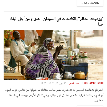
DETAILS
READ MORE
“يوميات الحظر”..الكادحات في السودان..الصراع من أجل البقاء
حيا
MOHAMED FATHI محمد فتحي
BY
أبريل 23, 2020
0
الخرطوم: عايدة قسيس بدأت شاردة غير مبالية بمناداة ما حولها من طالبي كوب قهوة
أو شاي ، وظلت قرابة الخمس دقائق غير مبالية وهي تنظر للأرض ويدها في خدها
وعقلها...