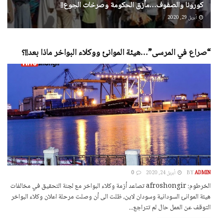
كورونا والصفوف…مأزق الحكومة وصرخات الجوع!!
أبريل 29, 2020
“صراع في المرسى”…هيئة الموانئ ووكلاء البواخر ماذا بعد!!؟
ADMIN
BY
أبريل 24, 2020
0
الخرطوم: afroshongir تصاعد أزمة وكلاء البواخر مع لجنة التحقيق في مخالفات
هيئة الموانئ السودانية وسودان لاين، ظلت الى أن وصلت مرحلة اعلان وكلاء البواخر
التوقف عن العمل حال لم تتراجع...