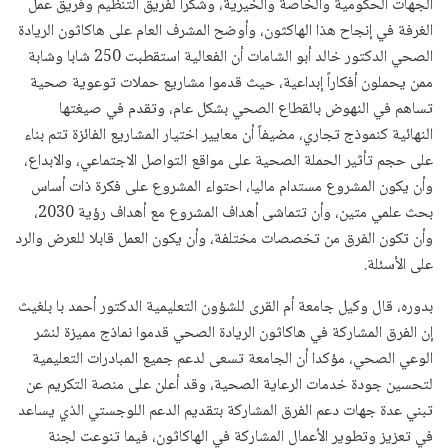
الجهات الحكومية والخاصة والخيرية، وشكرا لفريق التنظيم وفريق عمل
الغرفة في إنجاح هذا الهاكثون، وأوضح المشرف العام على هاكاثون الريادة
الصحي الدكتور خالد أبو الشامات أن الفعالية استقطبت 250 شابا وشابة
ممن يحملون أفكاراً إبداعية، حيث قدموا مشاريع حملات توعوية صحية
تساهم في النهوض بالقطاع الصحي بشكل عام، وتقدم في صيغتها
النهائية كنموذج تجاري، مضيفاً أن معايير اختيار المشاريع الفائزة تتم بناء
على حجم تأثير الحملة الصحية على مواقع التواصل الاجتماعي، والابداع،
وأن يكون المشروع مستدام ماليا، احتواء المشروع على فكرة ذات أساس
بحث علمي متين، وأن تتماشى أهداف المشروع مع أهداف رؤية 2030،
وأن تكون الفرق من تخصصات مختلفة، وأن يكون العمل قابلا للعرض والرد
على الأسئلة.
بدوره، قال وكيل جامعة أم القرى للشؤون التعليمية الدكتور أحمد با بلغيث
إن الفرق المشاركة في هاكاثون الريادة الصحي قدموا نماذج مميزة لنشر
الوعي الصحي، مؤكدا أن الجامعة تسعى لدعم جميع المبادرات التعليمية
لتحسين جودة خدمات الرعاية الصحية، وقد أعلن على منصة التكريم عن
تبني عدة جهات دعم الفرق المشاركة بتقديم الدعم اللوجستي الذي يساعد
في تعزيز وتطوير الأعمال المشاركة في الهاكاثون، فيما تنوعت لجنة