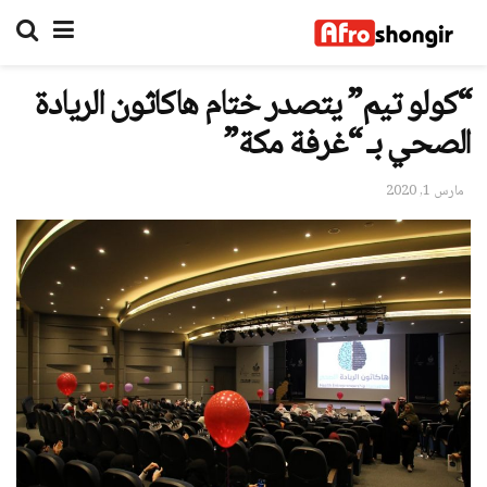
“كولو تيم” يتصدر ختام هاكاثون الريادة
الصحي بـ “غرفة مكة”
مارس 1, 2020