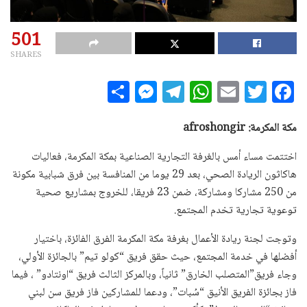
501
SHARES
S
M
T
W
E
T
F
h
es
el
h
m
w
a
a
se
e
at
ai
it
c
مكة المكرمة:
afroshongir
r
n
g
s
l
te
e
اختتمت مساء أمس بالغرفة التجارية الصناعية بمكة المكرمة، فعاليات
e
g
ra
A
r
b
هاكاثون الريادة الصحي، بعد 29 يوما من المنافسة بين فرق شبابية مكونة
e
m
p
o
من 250 مشاركا ومشاركة، ضمن 23 فريقا، للخروج بمشاريع صحية
توعوية تجارية تخدم المجتمع.
r
p
o
k
وتوجت لجنة ريادة الأعمال بغرفة مكة المكرمة الفرق الفائزة، باختيار
أفضلها في خدمة المجتمع، حيث حقق فريق “كولو تيم” بالجائزة الأولي،
وجاء فريق”المتصلب الخارق” ثانياً، وبالمركز الثالث فريق “اونتادو” ، فيما
فاز بجائزة الفريق الأنيق “سُبات”، ودعما للمشاركين فاز فريق سن لبني