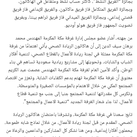
بجائزة “الفريق النشط”، كأكثر حساب نشط ومتفاعل في الهاكاثون،
وبجائزة الفريق المتكامل فاز فريق ماكاثون، والفريق الإبداعي فاز فريق
قصتي إبداعي، وبجائزة الفريق الميداني فاز فريق تراهم بيننا، وبفريق
تصويت الجمهور فاز فريق هولو أوديو.
من جهته، أشار عضو مجلس إدارة غرفة مكة المكرمة المهندس محمد
برهان سيف الدين إلى أن هاكاثون الريادة الصحي يأتي اهتمامًا من غرفة
مكة المكرمة ممثلة في لجنة ريادة الأعمال بالقطاع الصحي، لتنمية أفكار
الشباب والشابات، وتحويلها إلى مشاريع ريادية سعودية تساهم في بناء
الوطن، وأكد الأمين العام لغرفة مكة المكرمة المهندس عصمت عبد الكريم
معتوق أن غرفة مكة المكرمة تهتم بدعم الكفاءات الشابة، وتعزز من اقتصاد
المجتمع المكي من خلال الاهتمام بالمؤسسات الصغيرة والمتوسطة،
وتكرس كل مقدراتها لتنمية المجتمع جنبا إلى جنب مع تنمية قطاع
الأعمال، لذا جاء شعار الغرفة الجديد “تنمية الاعمال والمجتمع”.
تابع: سعدنا في غرفة مكة المكرمة، وتشرفنا باحتضان هاكاثون الريادة
الصحي، المقدم من قبل لجنة ريادة الأعمال، من خلال نماذج شابه طموحة،
يحملون أفكارا إبداعية، ومن هنا نشكر كل المشاركين والداعمين والرعاة من