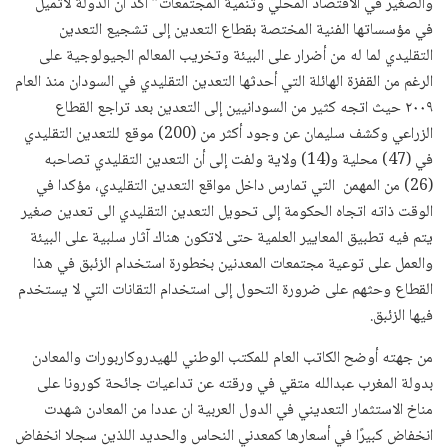
والصغير في الاقتصاد المحلي وتنمية المجتمعات” أكد أن الدولة لاتميل
في مؤسساتها الفنية المختصة بقطاع التعدين إلى تشجيع التعدين
التقليدي لما له من أضرار على البيئة وتخريب المعالم الجيولوجية على
الرغم من القفزة الهائلة التي أحدثها التعدين التقليدي في السودان منذ العام
٢٠٠٩ حيث اتجه كثير من السودانيين إلى التعدين بعد تراجع القطاع
الزراعي وكشف سليمان عن وجود أكثر من (200) موقع للتعدين التقليدي
في (47) محلية و(14) ولاية ولفت إلى أن التعدين التقليدي تصاحبه
(26) من المهمن التي تمارس داخل مواقع التعدين التقليدي، مؤكدا في
الوقت ذاته اتجاه الحكومة إلى تحويل التعدين التقليدي الى تعدين صغير
يتم فيه تطبيق المعايير العلمية حتى لاتكون هناك آثار سلبية على البيئة
والعمل على توعية مجتمعات المعدنين بخطورة استخدام الزئبق في هذا
القطاع وحثهم على ضرورة التحول إلى استخدام التقانات التي لا يستخدم
فيها الزئبق.
من جهته أوضح الكاتب العام للمكتب الوطني للهيدروكاربورات والمعادن
بدولة المغرب عبدالله متقي في ورقته عن تداعيات جائحة كورونا على
مناخ الاستثمار التعديني في الدول العربية ان عددا من المعادن شهدت
انخفاض كبيرًا في أسعارها كمعدني النحاس والحديد اللذين سجلا انخفاض