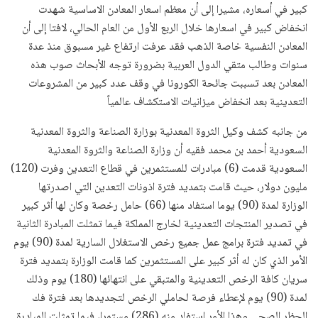
كبير في أسعاره، مشيرا إلى أن معظم اسعار المعادن الاساسية شهدت
انخفاض كبير في اسعارها خلال الربع الأول من العام الحالي، لافتا إلى أن
المعادن النفسية خاصة الذهب فقد عرفت ارتفاع غير مسبوق منذ عدة
سنوات وطالب متقي الدول العربية بضرورة توجه الأبحاث صوب هذه
المعادن بعد تسببت جائحة الكورونا في وقف عدد كبير من المشروعات
التعدينية بعد انخفاض ميزانيات الاستكشاف عالمياً
من جانبه كشف وكيل الثروة المعدنية بوزارة الصناعة والثروة المعدنية
السعودية أحمد بن محمد فقيه أن وزارة الصناعة والثروة المعدنية
السعودية قدمت (6) مبادرات للمستثمرين في قطاع التعدين وفرت (120)
مليون دولار، حيث قامت بتمديد فترة اذونات التعدين التي اصدرتها
الوزارة لمدة (90) يوما استفاد منها (66) حامل رخصة وكان لها أثر كبير
في تصدير المنتجات التعدينية لخارج المملكة فيما تمثلت المبادرة الثانية
في تمديد فترة برامج عمل جميع رخص الاستغلال السارية لمدة (90) يوم
الأمر الذي كان له أثر كبير على المستثمرين كما قامت الوزارة بتمديد فترة
سريان كافة الرخص التعدينية والمتبقي على انتهائها (180) يوم وذلك
لمدة (90) يوم لإعطاء فرصة لحاملي الرخص لتجديدها بعد فترة فك
الحظر الصحي وهذا الأمر استفاد منه (286) مستمرا، فيما تمثلت المبادرة