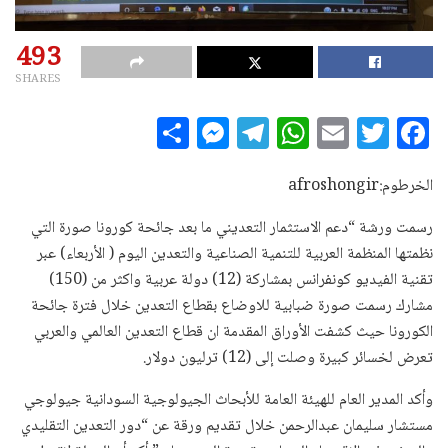
493
SHARES
S
M
T
W
E
T
F
h
es
el
h
m
w
a
a
se
e
at
ai
it
c
الخرطوم:afroshongir
r
n
g
s
l
te
e
رسمت ورشة “دعم الاستثمار التعديني ما بعد جائحة كورونا صورة التي
e
g
ra
A
r
b
نظمتها المنظمة العربية للتنمية الصناعية والتعدين اليوم ( الأربعاء) عبر
e
m
p
o
تقنية الفيديو كونفرانس بمشاركة (12) دولة عربية واكثر من (150)
مشارك رسمت صورة ضبابية للاوضاع بقطاع التعدين خلال فترة جائحة
r
p
o
الكورونا حيث كشفت الأوراق المقدمة ان قطاع التعدين العالمي والعربي
k
تعرض لخسائر كبيرة وصلت إلى (12) ترليون دولار.
وأكد المدير العام للهيئة العامة للأبحاث الجيولوجية السودانية جيولوجي
مستشار سليمان عبدالرحمن خلال تقديم ورقة عن “دور التعدين التقليدي