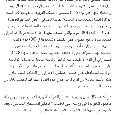
الرابعة في تمديد فترة استكمال متطلبات إصدار الرخص لمدة (90) يوم
واستفاد منها أكثر من (615) مستمرا بالمملكة العربية السعودية كما قامت
الوزارة ايضا بتمديد فترة المطالبة المالية لحاملي رخص المناجم الصغيرة
ومحاجر المواد الخام ورخص التعدين لسداد قيمة المستحقات المالية عن
العام ٢٠١٩ لمدة (90) يوما والتي استفاد منها (156) مستثمر بالإضافة إلى
تمديد فترة برامج جميع رخص الكشف وتمديدها ل (90) يوم ولفت
الفقيه إلى أن وزارته أصدر رخص مرور أثناء فترة الحظر للمستثمرين
سمحت لهم بالحركة حتى لا تتعطل أعمالهم حيث استفاد منها (478)،.
مشيرا إلى أن الوزارة طبقت عبر فرقها الرقابية متابعة الإجراءات الوقائية
على المحاجر والمصانع للتأكد من ان حاملي الرخص ملتزمين بالأجر اءات
الوقائية للمحافظة على صحة العاملين، لافتا إلى أن المملكة قامت خلال
هذه الأشهر بحزمة من الاجراءات خلال هذه الفترة منها انها تحملت 60٪ من
رواتب العمالة الوطنية.
في الأثناء قال مدير إدارة الاستثمار بالشركة العربية للتعدين جيولوجي طه
محمود الخوالدة في ورقته التي ناقشت ” تحفيز الاستثمار التعديني مابعد
كورونا من وجهة نظر الشركات الاستثمارية قال ان كثير من الشركات