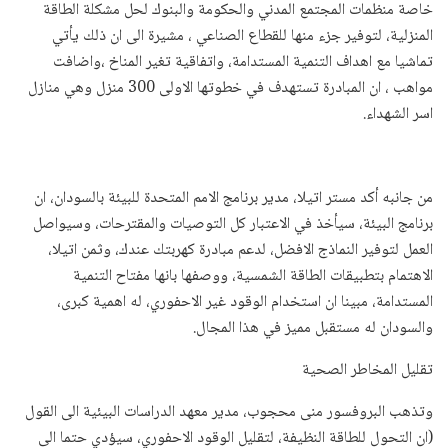
خاصة منظمات المجتمع المدني والحكومة والبنوك لحل مشكلة الطاقة
المنزلية، لتوفير جزء منها للقطاع الصناعي ، مشيرة الى ان ذلك يأتي
تماشيا مع اهداف التنمية المستدامة، واتفاقية تغير المناخ ،واضافت
مواهب ، ان المبادرة تستهدف في خطوتها الاولى 300 منزل وهي منازل
اسر الشهداء.
من جانبه أكد مستر اتيلا، مدير برنامج الامم المتحدة للبيئة بالسودان، ان
برنامج البيئة، سيأخذ في الاعتبار كل التوصيات والمقترحات، وسيواصل
العمل لتوفير النماذج الافضل، لدعم مبادرة كهربتك عندك، وثمن اتيلا،
الاهتمام بتطبيقات الطاقة الشمسية، ووصفها بانها مفتاح التنمية
المستدامة، مبينا ان استخدام الوقود غير الاحفوري، له اهمية كبرى،
والسودان له مستقبل مميز في هذا المجال.
تقليل المخاطر الصحية
وتذهب البروفسور منى محجوب، مدير معهد الدراسات البيئية الى القول
(ان التحول للطاقة النظيفة، لتقليل الوقود الاحفوري، سيؤدي حتما الى