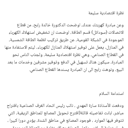
نظرة اقتصادية سليمة
وعن مبادرة كهربتك عندك، اوضحت الدكتورة خالدة رابح، من قطاع
الاتصالات (سوداتل) قسم الطاقة، اوضحت ان تخفيض استهلاك الكهرباء
الموجودة في الشبكة القومية، عن طريق تركيب انظمة الطاقة الشمسية،
في المنازل، يعمل على توفير استهلاك المنازل للكهرباء، ليتم الاستفادة منها
في القطاع الصناعي، وهي نظرة اقتصادية سليمة، ولجذب الناس نحو
المبادرة، سيكون هناك تسهيل في الدفع وتوفير مشرفين وخدمات ما بعد
البيع، ونوهت رابح الى ان المبادرة يسندها القطاع الصناعي.
استدامة السلام
ودفعت الأستاذة سارة المهدي ، نائب رئيس اتحاد الغرف الصناعية باقتراح
مباشر، ابانت تفاصيله قائلة(اقترح تحويل المصانع للمناطق الريفية، التي
تتوفر فيها الموارد ، فوجود المصانع في مناطق الشدة، يؤدي دورا كبيرا ،