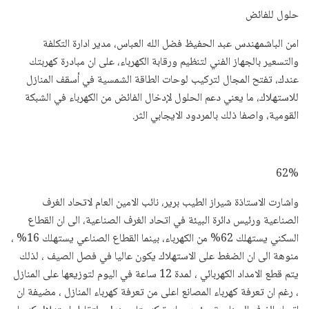
حلول للفائض
امن الباشمهندس عبد الحفيظ فضل الله العباس، مدير ادارة التكلفة
والتسعير بالجهاز الفني لتنظيم ورقابة الكهرباء، على ان مبادرة كهربتك
عندك، تفتح المجال لتركيب لوحات الطاقة الشمسية في أسقف المنازل
للاستهلاك، ما يعني دعم الحلول لإدخال الفائض من الكهرباء في الشبكة
القومية، واصفا ذلك بالمردود الايجابي الثر.
62%
واشارت الاستاذة شيراز الطيب برير، نائب الامين العام لاتحاد الغرف
الصناعية ورئيس دائرة البيئة في اتحاد الغرف الصناعية، الى ان القطاع
السكني يستهلك 62% من الكهرباء، بينما القطاع الصناعي يستهلك 16% ،
منوهة الى ان الضغط على الاستهلاك يكون عاليا في فصل الصيف ، لذلك
يتم قطع الامداد الكهربائي ، لمدة 12 ساعة في اليوم لتوزيعها على المنازل
، رغم ان تعرفة كهرباء المصانع اعلى من تعرفة كهرباء المنازل ، مضيفة ان