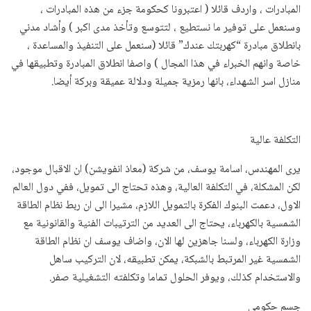
المبادرات ، واردف قائلا ( اعتبرونا كحكومة جزء من هذه المبادرات ،
وسنعمل على توفير ما نستطيع ، لتتوسع وتأخذ مدى اكبر ) وأشاد مدني
بانطلاق مبادرة “كهربتك عندك” قائلا (سنعمل على التنفيذ والمساعدة ،
خاصة وانهم الخبراء في هذا المجال ) واصفا انطلاق المبادرة وتطبيقها في
منازل اسر الشهداء، بانها رمزية جميلة ودلالة عميقة وبركة أيضا.
التكلفة عالية
يرى المهندس، اسامة يوسف، من شركة (معاذ انفويشن) ان الاقبال موجود،
لكن المشكلة، في التكلفة العالية، وهذه تحتاج الى تمويل، ففي دول العالم
الاول، دعمت البنوك الفكرة بالتمويل اللازم، مشيرا الى ان ربط نظام الطاقة
الشمسية بالكهرباء، يحتاج الى العديد من الترتيبات الفنية والقانونية مع
وزارة الكهرباء، ولسنا جاهزين لها الان، واضاف يوسف ان نظام الطاقة
الشمسية غير المرتبط بالشبكة، يمكن تطبيقه، لان التركيب ساهل
والاستخدام كذلك، ويوفر الحلول تماما وتكلفته التشغيلية صفر.
جسم حكومي