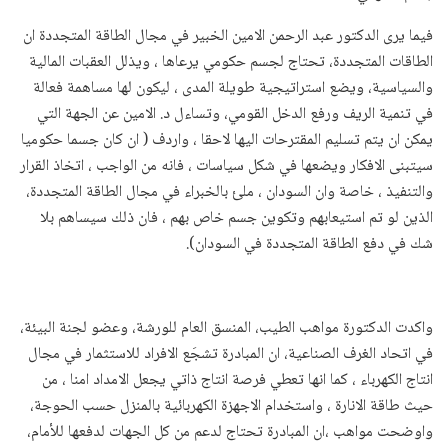
فيما يرى الدكتور عبد الرحمن الامين الخبير في مجال الطاقة المتجددة ان
الطاقات المتجددة، تحتاج لجسم حكومي يرعاها ، ويذلل العقبات المالية
والسياسية، ويضع استراتيجية طويلة المدى ، ليكون لها مساهمة فعالة
في تنمية الريف ورفع الدخل القومي، وتساءل د. الامين عن الجهة التي
يمكن ان يتم تسليم المقترحات اليها لاحقا ، واردف ( ان كان جسما حكوميا
سيتبنى الافكار ويضعها في شكل سياسات ، فانه من الواجب ، اتخاذ القرار
والتنفيذ ، خاصة وان السودان ، ملئ بالخبراء في مجال الطاقة المتجددة،
الذين لو تم استيعابهم وتكوين جسم خاص بهم ، فان ذلك سيساهم بلا
شك في دفع الطاقة المتجددة في السودان).
واكدت الدكتورة مواهب الطيب، المنسق العام للورشة، وعضو لجنة البيئة،
في اتحاد الغرف الصناعية، ان المبادرة تشجَع الافراد للاستثمار في مجال
انتاج الكهرباء ، كما انها تعطي فرصة انتاج ذاتي يجعل الامداد امنا ، من
حيث طاقة الانارة ، واستخدام الاجهزة الكهربائية بالمنزل حسب الحوجة،
واوضحت مواهب ،ان المبادرة تحتاج لدعم من كل الجهات لدفعها للأمام،