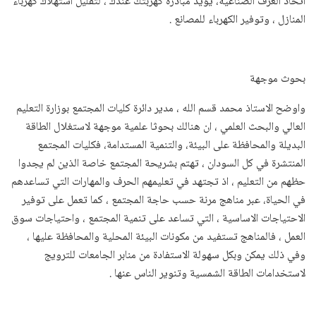
اتحاد الغرف الصناعية، يؤيد مبادرة كهربتك عندك ، لتقليل استهلاك كهرباء
المنازل ، وتوفير الكهرباء للمصانع .
بحوث موجهة
واوضح الاستاذ محمد قسم الله ، مدير دائرة كليات المجتمع بوزارة التعليم
العالي والبحث العلمي ، ان هنالك بحوثا علمية موجهة لاستغلال الطاقة
البديلة والمحافظة على البيئة، والتنمية المستدامة، فكليات المجتمع
المنتشرة في كل السودان ، تهتم بشريحة المجتمع خاصة الذين لم يجدوا
حظهم من التعليم ، اذ تجتهد في تعليمهم الحرف والمهارات التي تساعدهم
في الحياة، عبر مناهج مرنة حسب حاجة المجتمع ، كما تعمل على توفير
الاحتياجات الاساسية ، التي تساعد على تنمية المجتمع ، واحتياجات سوق
العمل ، فالمناهج تستفيد من مكونات البيئة المحلية والمحافظة عليها ،
وفي ذلك يمكن وبكل سهولة الاستفادة من منابر الجامعات للترويج
لاستخدامات الطاقة الشمسية وتنوير الناس عنها .