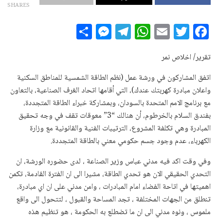
SHARES
S
M
T
W
E
T
F
h
es
el
h
m
w
a
a
se
e
at
ai
it
c
تقرير/ اخلاص نمر
r
n
g
s
l
te
e
اتفق المشاركون في ورشة عمل (نظم الطاقة الشمسية للمناطق السكنية
e
g
ra
A
r
b
واعلان مبادرة كهربتك عندك)، التي أقامها اتحاد الغرف الصناعية، بالتعاون
e
m
p
o
مع برنامج الامم المتحدة بالسودان، وبمشاركة خبراء الطاقة المتجددة،
بفندق السلام بالخرطوم، أن هنالك “3” معوقات تقف في وجه تحقيق
r
p
o
المبادرة وهي تكلفة المشروع، الترتيبات الفنية والقانونية مع وزارة
k
الكهرباء، عدم وجود جسم حكومي معني بالطاقة المتجددة.
وفي وقت اكد فيه مدني عباس وزير الصناعة ، لدى حضوره الورشة، ان
التحدي الحقيقي الان هو تحدي الطاقة، مشيرا الى ان الفترة القادمة، تكمن
اهميتها في اتاحة الفضاء امام المبادرات ، وامن مدني على ان اي مبادرة،
تنطلق من الجهات المختلفة ، تجد المساحة والقبول ، لتتحول الى واقع
ملموس ، ونوه مدني الى ان ما تضطلع به الحكومة ، هو تنظيم هذه