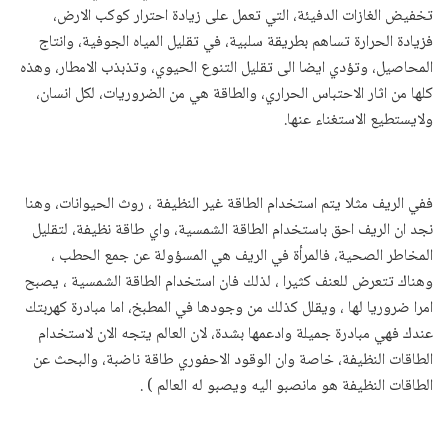
تخفيض الغازات الدفيئة، التي تعمل على زيادة احترار كوكب الارض،
فزيادة الحرارة تساهم بطريقة سلبية، في تقليل المياه الجوفية، وانتاج
المحاصيل، وتؤدي ايضا الى تقليل التنوع الحيوي، وتذبذب الامطار، وهذه
كلها من اثار الاحتباس الحراري، والطاقة هي من الضروريات، لكل انسان،
ولايستطيع الاستغناء عنها.
ففي الريف مثلا يتم استخدام الطاقة غير النظيفة ، روث الحيوانات، وهنا
نجد ان الريف احق باستخدام الطاقة الشمسية، واي طاقة نظيفة، لتقليل
المخاطر الصحية، فالمرأة في الريف هي المسؤولة عن جمع الحطب ،
وهناك تتعرض للعنف كثيرا ، لذلك فان استخدام الطاقة الشمسية ، يصبح
امرا ضروريا لها ، ويقلل كذلك من وجودها في المطبخ، اما مبادرة كهربتك
عندك فهي مبادرة جميلة وادعمها بشدة، لان العالم يتجه الان لاستخدام
الطاقات النظيفة، خاصة وان الوقود الاحفوري طاقة ناضبة، والبحث عن
الطاقات النظيفة هو مانصبو اليه ويصبو له العالم ) .