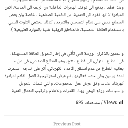
في استدامة السلام ، وانهاء الصراع مع الاستفادة من العمالة الموجودة،
وهذا قطعا ، يدفع الى توقف الهجرات الداخلية من الريف الى المدينة، اثمن
المبادرة اذ انها تقود الى التنمية، من الناحية الصناعية ، خاصة وان بعض
المصانع تعمل على نظام التسخين والتبريد ، كذلك يختفي التلوث البيئي
باستخدام الطاقة الشمسية، فالمناطق الريفية غنية بالموارد الطبيعية ).
والجدير بالذكران الورشة التي تأتي في إطار تحويل الطاقة المستهلكة،
في القطاع المنزلي، الى قطاع منتج، وهو القطاع الصناعي، في ظل ما
يعانيه القطاع من عدم استقرار الامداد الكهربائي، أثر على انتاجه، استمرت
لمدة يومين وفي ختام فعاليتها، تم عرض استراتيجية العمل القادم لمبادرة
كهربتك عندك، وفق عرض عمل المجموعات، والتي شملت التمويل
والسياسات ورفع الوعي وبناء القدرات والاعلام وترتيب الاعمال الفنية.
Views / مشاهدات
695
Previous Post