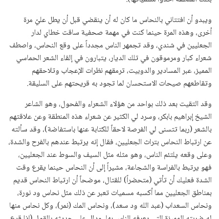
ويبدو أن افتتاني بالنحاس ما كان له أن ينقضي قبل أن يطل عليّ مرة
أخرى، وهذه المرة حينما كنت في مهمة صحفية ساقت خطاي لدار
الجعليين في شندي، وقد تجمهر الناس مجدداً على وقع النحاس، واصطف
شعراء كبار ومرموقون في تلك الديار، يتبارون في إلقاء الشعر الحماسي
المميز، عبر المسادير والدوبيت، ترمقهم نظرات الإعجاب وتلاحقهم
وتقاطعهم صيحات الاستحسان لما تجود به قريحتهم على السليقة.
وقد التقيت بعد ذلك بواحد من هؤلاء الشعراء والفحول، وهو الشاعر
الشيخ إبراهيم بابكر، وسرد لي الكثير عن شعراء هذه المنطقة وعن علاقتهم
بالشعر (ربما تتسنى لي الفرصة لاحقاً للكتابة عنها باستفاضة)، وقد سألته
عن ارتباط النحاس بتراث الجعليين، فقال إنه يرتبط عندهم بالفرح والشدة،
وعلى وقعه يلتئم الناس، وهو مثله مثل السيف والسوط عند الجعليين،
فهو يرتبط بالفراسة والشجاعة، مشيراً إلى أن النحاس حينما يقرع وقت
الشدة فعليك أن تأتي (متحضراً) للقتال، موضحاً أن ارتباط النحاس قديم
بمناطق الجعليين مما أكسبه مسميات تعبر عن ذلك مثل نحاس ود نورة،
ونحاس السعداب (عبد الله ود سعد)، ونحاس المك (نمر)، وكل نحاس منها
له ضربته المميزة التي يعرفه الناس بها، ودلل على حديثه بالقول (إذا قرع