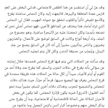
وقد عنّ لي أن استفسر عن هذا الطقس الاجتماعي، فدلني البعض على العم
فارس عمدة المنطقة وكبيرها، فاتجهت إليه وكان النحاس ساعتئذ يقرع
والأدمع تفيض تأثراً والقلوب تخفق مع صوته المهيب، فقال لي: النحاس
الذي تراه أمامك هذا يختلف عن المناطق الأخرى، فهو نحاس أصلي نحن لم
نصنعه بأيدينا ولكن تحصلنا عليه من (البحر) مباشرة، وهو مصنوع من
الجلد، وله أربعة أنواع وكانت في السابق توضع على الأحمال، والضاربون
يضربون والناس يتأثرون، مشيراً إلى أنه كان في السابق يصنع من جلد
التيتل، ويُجلب من حديقة الدندر، ولكن الآن يتم تجليد النحاس.
وقد سألته عن الحالات التي يتم فيها قرع النحاس فحددها خلال إجابته
عن سؤالي بأنه يقرع في حالات الحرب والسلم، كما يقرع عند وفاة أحد من
القوم أو أيام الأعياد، مبيناً أن لكل حالة من الحالات هذه طريقة محددة في
قرع النحاس يعرف بها الجميع سببها، فرحاً أم حزناً، حيث هنالك دقات
للحماس والتشجيع للحرب، وهنالك دقات أخرى للسلم، مشيراً بيده نحو
أحد الطبول: (الدرق) ضربه يكون لإثارة الحماس، كما يكون في بعض
الأحيان للدلالة على الحالة الاقتصادية أو الاجتماعية، وما أن يقرع حتى
يذكر البعض منهم وخصوصاً كبار السن بالزمن الجميل وما عاشوه من