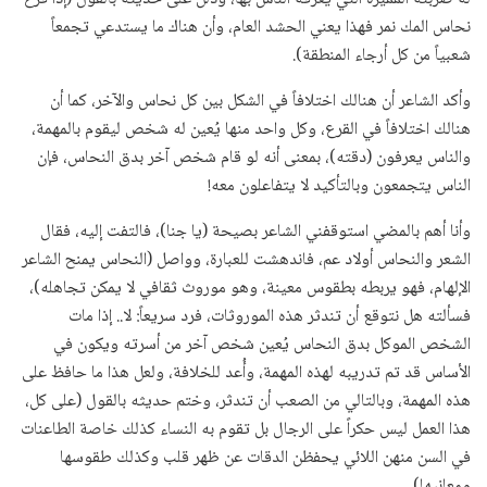
نحاس المك نمر فهذا يعني الحشد العام، وأن هناك ما يستدعي تجمعاً
شعبياً من كل أرجاء المنطقة).
وأكد الشاعر أن هنالك اختلافاً في الشكل بين كل نحاس والآخر، كما أن
هنالك اختلافاً في القرع، وكل واحد منها يُعين له شخص ليقوم بالمهمة،
والناس يعرفون (دقته)، بمعنى أنه لو قام شخص آخر بدق النحاس، فإن
الناس يتجمعون وبالتأكيد لا يتفاعلون معه!
وأنا أهم بالمضي استوقفني الشاعر بصيحة (يا جنا)، فالتفت إليه، فقال
الشعر والنحاس أولاد عم، فاندهشت للعبارة، وواصل (النحاس يمنح الشاعر
الإلهام، فهو يربطه بطقوس معينة، وهو موروث ثقافي لا يمكن تجاهله)،
فسألته هل نتوقع أن تندثر هذه الموروثات، فرد سريعاً: لا.. إذا مات
الشخص الموكل بدق النحاس يُعين شخص آخر من أسرته ويكون في
الأساس قد تم تدريبه لهذه المهمة، وأُعد للخلافة، ولعل هذا ما حافظ على
هذه المهمة، وبالتالي من الصعب أن تندثر، وختم حديثه بالقول (على كل،
هذا العمل ليس حكراً على الرجال بل تقوم به النساء كذلك خاصة الطاعنات
في السن منهن اللائي يحفظن الدقات عن ظهر قلب وكذلك طقوسها
ومعانيها).