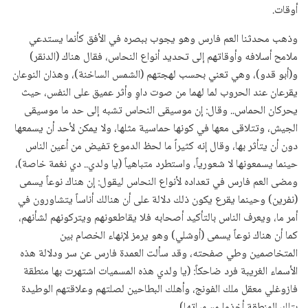
أوقات.
وذهب محدثنا العم فارس وهو يجوب ببصره في الأفق كأنما يستدعي
ملامح أسلافه وأوقاتهم إلى تحديد أنواع النحاس، فقال هناك (الدنقر)
و(أبو قدو)، وهي تعني بحسب لهجتهم (الشمس الساخنة)، وهذان النوعان
يقرعان عند الحروب لما لهما من صوت داوٍ وأثر عميق على النفس، حيث
يحركان الحماس.. وقال: إن موسيقى النحاس تشبه إلى حد ما موسيقى
الجيش، وتتلاقى معها في كونها حماسية مثلها، ولا يمكن لأحد أن يسمعها
دون أن يتأثر بها، وقال إنه كثيراً ما لحظ الدموع تفيض من أعين الناس
حينما يسمعونها لا شعورياً، واستطرد متباهياً (يا ولدي.. دي نغمة خاصة)،
ومضى العم فارس في تعداده لأنواع النحاس ليقول: إن هناك نوعاً يسمى
(نفرين) وحينما يقرع يكون ذلك دلالة على أن هنالك أناساً يتشاورون في
أمر ما، ويعرف الناس بالتأكيد أصحابه فلا يقاطعونهم ويتركونهم لشأنهم،
كما أن هناك نوعاً يسمى (أوشلي) وهو يرمز لإنهاء الخصام بين
المتخاصمين وطي صفحته، وقد سألت العمدة فارس عن سر ودلالة هذه
الأسماء الغريبة فرد ضاحكاً: (يا ولدي هذه المسميات اشتهرت بها منطقة
فازوغلي معقل ملك الفونج، وأهلك البطاحين لصلتهم وعلاقتهم الوطيدة
بتلك المنطقة أخذوا مسمياتها).