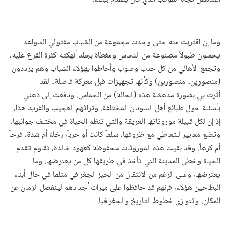
وما إن اقتربت منه حتى وجدت مجموعة من الشباب مفتولي السواعد
يحملون طبولاً مصنوعة من النحاس ومغطاة بجلد أنهكته كثرة القرع عليه،
وتجمع الأهالي من كل حدب وصوب وأحاطوا بهؤلاء الشباب وهم يرددون
(منصورين.. منصورين) وكأنها تجهيزات قبل معركة فاصلة.. لقد
أثرت بي بصورة مدهشة هذه (الحالة) من الحماس، ودفعت إلى ذهني
بأسئلة حول طبائع أهل السودان المختلفة، وتراثهم العجيب والفريد هذا،
إذ إن لكل قبيلة موروثاتها العريقة والتي تنظم الحياة في مختلف جوانبها،
وتضع معايير للتعاطي مع ظروفها، سلماً كانت أو حرباً، رخاءً أم شدة، فرحاً
أم كرهاً، وقد بقيت هذه الموروثات محفوظة كعهود خالدة، تقاوم تقدم
الحياة وخطى المدينة التي تأخذ في طريقها كل من يعترضها، وما
يعترضها، وعلى الرغم من الانتقال من الحيز الجغرافي مثلما في حال أبناء
البطاحين هؤلاء، فإنهم قد حافظوا على ميراث أجدادهم لينفصل الزمان عن
المكان، وتتوازى خطوط التاريخ والجغرافيا.