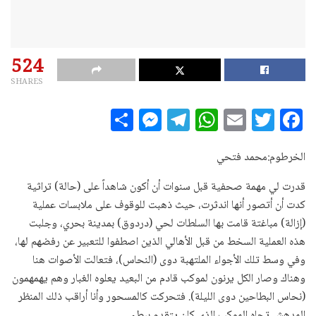
524
SHARES
S
M
T
W
E
T
F
h
es
el
h
m
w
a
a
se
e
at
ai
it
c
الخرطوم:محمد فتحي
r
n
g
s
l
te
e
قدرت لي مهمة صحفية قبل سنوات أن أكون شاهداً على (حالة) تراثية
e
g
ra
A
r
b
كدت أن أتصور أنها اندثرت، حيث ذهبت للوقوف على ملابسات عملية
e
m
p
o
(إزالة) مباغتة قامت بها السلطات لحي (دردوق) بمدينة بحري، وجلبت
هذه العملية السخط من قبل الأهالي الذين اصطفوا للتعبير عن رفضهم لها،
r
p
o
وفي وسط تلك الأجواء الملتهبة دوى (النحاس)، فتعالت الأصوات هنا
k
وهناك وصار الكل يرنون لموكب قادم من البعيد يعلوه الغبار وهم يهمهمون
(نحاس البطاحين دوى الليلة). فتحركت كالمسحور وأنا أراقب ذلك المنظر
المدهش تجاه الموكب الذي كان يتقدم ببطء.