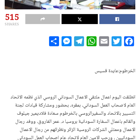
515
SHARES
S
M
T
W
E
T
F
h
es
el
h
m
w
a
a
se
e
at
ai
it
c
r
n
g
s
l
te
e
الخرطوم:عايدة قسيس
e
g
ra
A
r
b
e
m
p
o
r
p
o
انطلقت اليوم اعمال ملتقي الاعمال السوداني الروسي الذي نظمه الاتحاد
العام لاصحاب العمل السوداني، بمقره، بحضور ومشاركة قيادات لجنة
k
التسيير بالاتحاد والسفيرالروسي بالخرطوم سعادة فلاديمير جيلوف
والقائم باعمال السفارة السودانية بروسيا د. عمر الفاروق، ووفد رجال
الاعمال وممثلي الشركات الروسية الزائر ونظرائهم من رجال الاعمال
السودانيين ، ورحب الامين العام لاتحاد عام اصحاب العمل السوداني