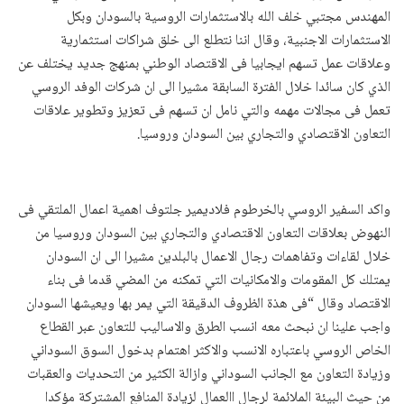
المهندس مجتبي خلف الله بالاستثمارات الروسية بالسودان وبكل
الاستثمارات الاجنبية، وقال اننا نتطلع الى خلق شراكات استثمارية
وعلاقات عمل تسهم ايجابيا فى الاقتصاد الوطني بمنهج جديد يختلف عن
الذي كان سائدا خلال الفترة السابقة مشيرا الى ان شركات الوفد الروسي
تعمل فى مجالات مهمه والتي نامل ان تسهم فى تعزيز وتطوير علاقات
التعاون الاقتصادي والتجاري بين السودان وروسيا.
واكد السفير الروسي بالخرطوم فلاديمير جلتوف اهمية اعمال الملتقي فى
النهوض بعلاقات التعاون الاقتصادي والتجاري بين السودان وروسيا من
خلال لقاءات وتفاهمات رجال الاعمال بالبلدين مشيرا الى ان السودان
يمتلك كل المقومات والامكانيات التي تمكنه من المضي قدما فى بناء
الاقتصاد وقال “فى هذة الظروف الدقيقة التي يمر بها ويعيشها السودان
واجب علينا ان نبحث معه انسب الطرق والاساليب للتعاون عبر القطاع
الخاص الروسي باعتباره الانسب والاكثر اهتمام بدخول السوق السوداني
وزيادة التعاون مع الجانب السوداني وازالة الكثير من التحديات والعقبات
من حيث البيئة الملائمة لرجال االعمال لزيادة المنافع المشتركة مؤكدا