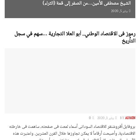
الشيخ مصطفى الأمين…من الصفر إلى قمة (الثراء)
يناير 5, 2020
رموز فى الاقتصاد الوطني.. أبو العلا التجارية …سهم في سجل
التأريخ
ADMIN
BY
يناير 1, 2020
0
بروفايل:أفروشنقر للاقتصاد السودانى أسماء لمعت فى صفحته، ساهمت فى خارطته
الاقتصادية، وأصبحت أرقاماً لا يمكن تجاوزها خلال القرن العشرين. واعتبرت هذه