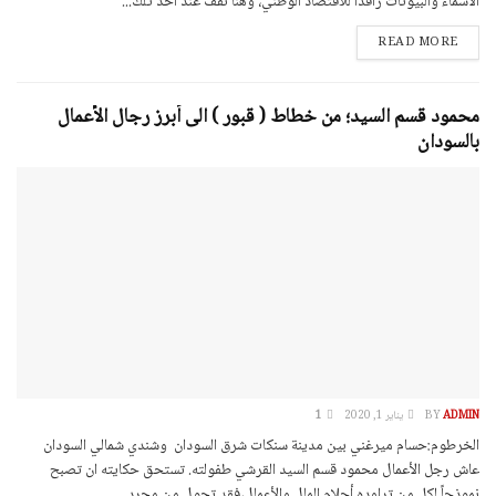
الأسماء والبيوتات رافداً للاقتصاد الوطني، وهنا نقف عند أحد تلك...
DETAILS
READ MORE
محمود قسم السيد؛ من خطاط ( قبور ) الى أبرز رجال الأعمال
بالسودان
ADMIN
BY
يناير 1, 2020
1
الخرطوم:حسام ميرغني بين مدينة سنكات شرق السودان وشندي شمالي السودان
عاش رجل الأعمال محمود قسم السيد القرشي طفولته. تستحق حكايته ان تصبح
نموذجاً لكل من تراوده أحلام المال والأعمال،فقد تحول من مجرد...